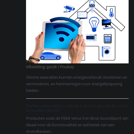
Afbeelding: geralt / Pixabay
Slimme wearables kunnen energieverbruik monitoren en
verminderen, en herinneringen voor energiebesparing
bieden.
Welke wearables zijn het meest geschikt voor
strandkeukens?
Producten zoals de Fitbit Versa 3 en Bose SoundSport zijn
ideaal voor de functionaliteit en esthetiek van een
strandkeuken.