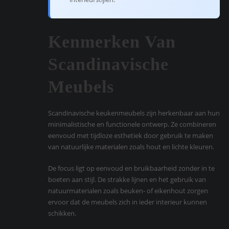
Kenmerken Van
Scandinavische
Meubels
Scandinavische keukenmeubels zijn herkenbaar aan hun
minimalistische en functionele ontwerp. Ze combineren
eenvoud met tijdloze esthetiek door gebruik te maken
van natuurlijke materialen zoals hout en lichte kleuren.
De focus ligt op eenvoud en bruikbaarheid zonder in te
boeten aan stijl. De strakke lijnen en het gebruik van
natuurmaterialen zoals beuken- of eikenhout zorgen
ervoor dat de meubels zich in ieder interieur kunnen
schikken.