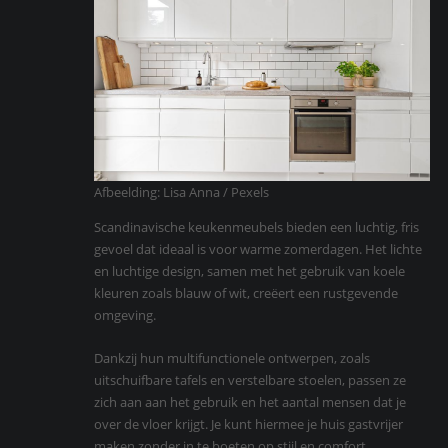
Afbeelding: Lisa Anna / Pexels
Scandinavische keukenmeubels bieden een luchtig, fris
gevoel dat ideaal is voor warme zomerdagen. Het lichte
en luchtige design, samen met het gebruik van koele
kleuren zoals blauw of wit, creëert een rustgevende
omgeving.
Dankzij hun multifunctionele ontwerpen, zoals
uitschuifbare tafels en verstelbare stoelen, passen ze
zich aan aan het gebruik en het aantal mensen dat je
over de vloer krijgt. Je kunt hiermee je huis gastvrijer
maken zonder in te boeten op stijl en comfort.