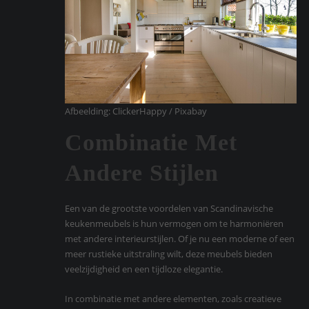
Afbeelding: ClickerHappy / Pixabay
Combinatie Met
Andere Stijlen
Een van de grootste voordelen van Scandinavische
keukenmeubels is hun vermogen om te harmoniëren
met andere interieurstijlen. Of je nu een moderne of een
meer rustieke uitstraling wilt, deze meubels bieden
veelzijdigheid en een tijdloze elegantie.
In combinatie met andere elementen, zoals creatieve