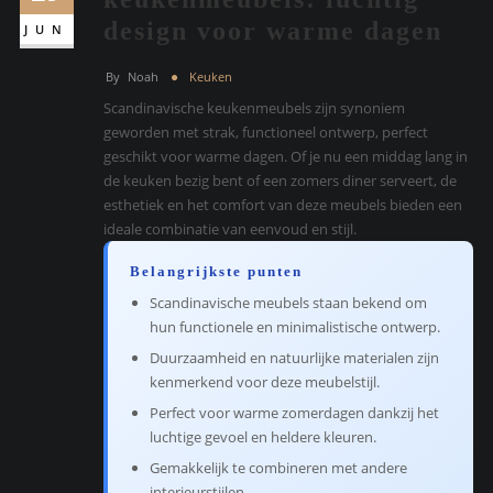
design voor warme dagen
JUN
By
Noah
Keuken
Scandinavische keukenmeubels zijn synoniem
geworden met strak, functioneel ontwerp, perfect
geschikt voor warme dagen. Of je nu een middag lang in
de keuken bezig bent of een zomers diner serveert, de
esthetiek en het comfort van deze meubels bieden een
ideale combinatie van eenvoud en stijl.
Belangrijkste punten
Scandinavische meubels staan bekend om
hun functionele en minimalistische ontwerp.
Duurzaamheid en natuurlijke materialen zijn
kenmerkend voor deze meubelstijl.
Perfect voor warme zomerdagen dankzij het
luchtige gevoel en heldere kleuren.
Gemakkelijk te combineren met andere
interieurstijlen.