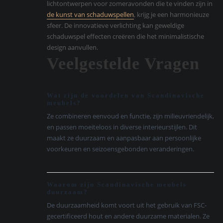
lichtontwerpen voor zomeravonden die te vinden zijn in
de kunst van schaduwspellen
, krijg je een harmonieuze
sfeer. De innovatieve verlichting kan geweldige
schaduwspel effecten creëren die het minimalistische
design aanvullen.
Veelgestelde Vragen
Wat zijn de voordelen van Scandinavische
meubels?
Ze combineren eenvoud en functie, zijn milieuvriendelijk,
en passen moeiteloos in diverse interieurstijlen. Dit
maakt ze duurzaam en aanpasbaar aan persoonlijke
voorkeuren en seizoensgebonden veranderingen.
Waarom zijn Scandinavische meubels
duurzaam?
De duurzaamheid komt voort uit het gebruik van FSC-
gecertificeerd hout en andere duurzame materialen. Ze