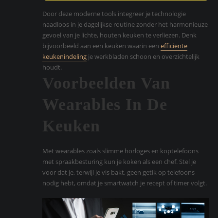
Door deze moderne tools integreer je technologie
naadloos in je dagelijkse routine zonder het harmonieuze
gevoel van je lichte, houten keuken te verliezen. Denk
bijvoorbeeld aan een keuken waarin een
efficiënte
keukenindeling
je werkbladen schoon en overzichtelijk
houdt.
Voorbeelden Van
Wearables In De
Keuken
Met wearables zoals slimme horloges en koptelefoons
met spraakbesturing kun je koken als een chef. Stel je
voor dat je, terwijl je vis bakt, geen getik op telefoons
nodig hebt, omdat je smartwatch je recept of timer volgt.