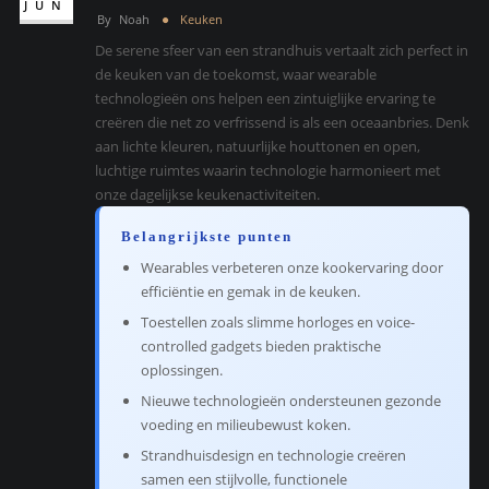
JUN
By
Noah
Keuken
De serene sfeer van een strandhuis vertaalt zich perfect in
de keuken van de toekomst, waar wearable
technologieën ons helpen een zintuiglijke ervaring te
creëren die net zo verfrissend is als een oceaanbries. Denk
aan lichte kleuren, natuurlijke houttonen en open,
luchtige ruimtes waarin technologie harmonieert met
onze dagelijkse keukenactiviteiten.
Belangrijkste punten
Wearables verbeteren onze kookervaring door
efficiëntie en gemak in de keuken.
Toestellen zoals slimme horloges en voice-
controlled gadgets bieden praktische
oplossingen.
Nieuwe technologieën ondersteunen gezonde
voeding en milieubewust koken.
Strandhuisdesign en technologie creëren
samen een stijlvolle, functionele