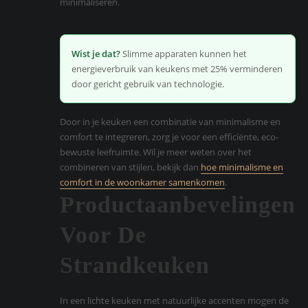
minimaliseren.
Wist je dat?
Slimme apparaten kunnen het
energieverbruik van keukens met 25% verminderen
door gericht gebruik van technologie.
Door in je keuken een combinatie van minimalisme en
comfort te integreren, zorg je voor een efficiënte, eco-
bewuste leefruimte. Wil je meer weten over het
combineren van stijlen, bekijk dan
hoe minimalisme en
comfort in de woonkamer samenkomen
.
Productaanbevelingen
Voor De
Strandkeuken
In een lichte keuken met natuurlijke accenten mogen de