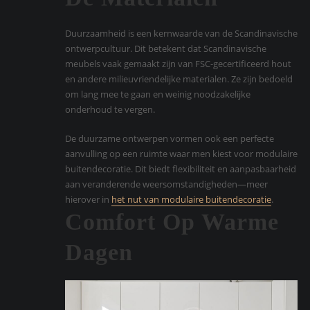
Duurzaamheid is een kernwaarde van de Scandinavische
ontwerpcultuur. Dit betekent dat Scandinavische
meubels vaak gemaakt zijn van FSC-gecertificeerd hout
en andere milieuvriendelijke materialen. Ze zijn bedoeld
om lang mee te gaan en weinig noodzakelijke
onderhoud te vergen.
De duurzame ontwerpen vormen ook een perfecte
aanvulling op een ruimte waar men kiest voor modulaire
buitendecoratie. Dit biedt flexibiliteit en aanpasbaarheid
aan veranderende weersomstandigheden—meer
hierover in
het nut van modulaire buitendecoratie
.
Comfort Op Warme
Dagen