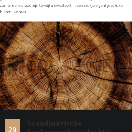
zomer de leidraad zijn terwijl u investeert in een stukje eigentijdse luxe
buiten uw huis.
Scandinavische
29
keukenmeubels: luchtig