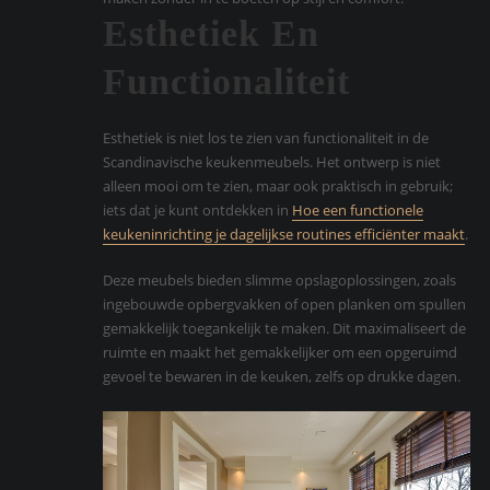
Esthetiek En
Functionaliteit
Esthetiek is niet los te zien van functionaliteit in de
Scandinavische keukenmeubels. Het ontwerp is niet
alleen mooi om te zien, maar ook praktisch in gebruik;
iets dat je kunt ontdekken in
Hoe een functionele
keukeninrichting je dagelijkse routines efficiënter maakt
.
Deze meubels bieden slimme opslagoplossingen, zoals
ingebouwde opbergvakken of open planken om spullen
gemakkelijk toegankelijk te maken. Dit maximaliseert de
ruimte en maakt het gemakkelijker om een opgeruimd
gevoel te bewaren in de keuken, zelfs op drukke dagen.