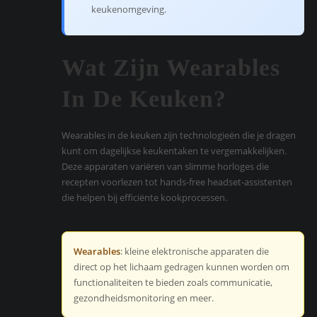
keukenomgeving.
Wat Zijn Wearables
In De Keuken?
Wearables in de keuken zijn technologieën die je dragen
kunt om dagelijkse keukentaken te vergemakkelijken.
Deze apparaten variëren van slimme horloges die
recepten voorlezen tot hands-free headset-assistenten
die helpen bij efficiënte kookprocessen.
Wearables
: kleine elektronische apparaten die
direct op het lichaam gedragen kunnen worden om
functionaliteiten te bieden zoals communicatie,
gezondheidsmonitoring en meer.