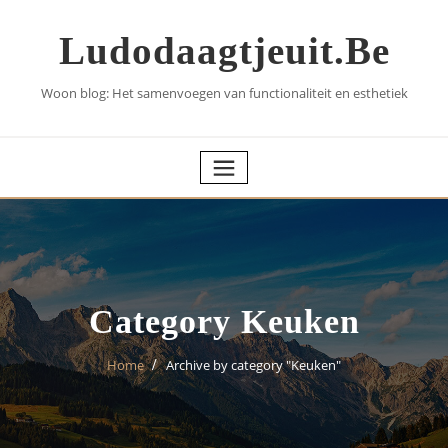
Skip
to
Ludodaagtjeuit.be
content
Woon blog: Het samenvoegen van functionaliteit en esthetiek
Category Keuken
Home
Archive by category "Keuken"