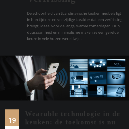
De schoonheid van Scandinavische keukenmeubels ligt
in hun tijdloze en veelzijdige karakter dat een verfrissing
brengt, ideaal voor de lange, warme zomerdagen. Hun
duurzaamheid en minimalisme maken ze een geliefde
keuze in vele huizen wereldwijd.
Wearable technologie in de
19
keuken: de toekomst is nu