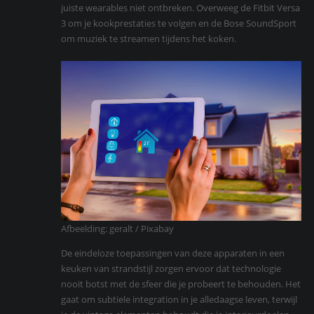
juiste wearables niet ontbreken. Overweeg de Fitbit Versa
3 om je kookprestaties te volgen en de Bose SoundSport
om muziek te streamen tijdens het koken.
Afbeelding: geralt / Pixabay
De eindeloze toepassingen van deze apparaten in een
keuken van strandstijl zorgen ervoor dat technologie
nooit botst met de sfeer die je probeert te behouden. Het
gaat om subtiele integration in je alledaagse leven, terwijl