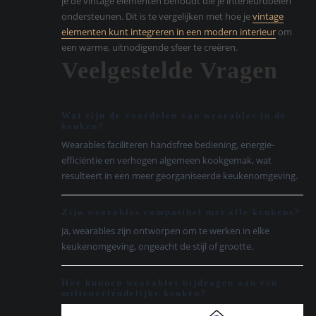
je de vintage elementen behoudt die je interieurdoelen
ondersteunen. Dit is te vergelijken met hoe je
vintage
elementen kunt integreren in een modern interieur
om
een warme, uitnodigende sfeer te creëren.
Veelgestelde Vragen
Wat zijn de voordelen van wearables in de
keuken?
Wearables faciliteren handsfree bediening, energie-
efficiëntie en verhogen algemeen kookgemak, wat
resulteert in een meer georganiseerde keukenomgeving.
Zijn wearables compatibel met alle keukens?
Ja, wearables zijn ontworpen om te werken in elke
keukenomgeving, ongeacht de stijl of grootte.
Hoe kunnen wearables bijdragen aan een
milieuvriendelijke keuken?