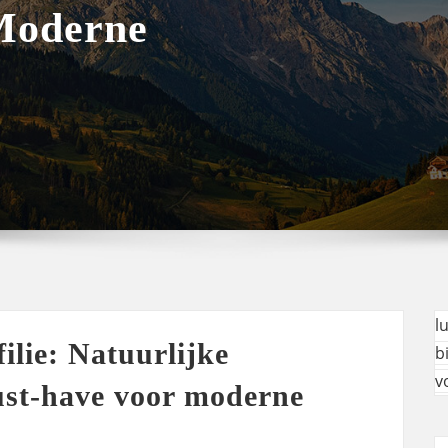
Moderne
l
ilie: Natuurlijke
b
v
ust-have voor moderne