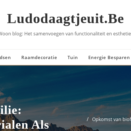
Ludodaagtjeuit.be
Woon blog: Het samenvoegen van functionaliteit en esthetie
idsen
Raamdecoratie
Tuin
Energie Besparen
lie:
Opkomst van biofi
ialen Als