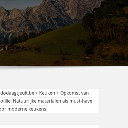
udodaagtjeuit.be
>
Keuken
>
Opkomst van
iofilie: Natuurlijke materialen als must-have
oor moderne keukens