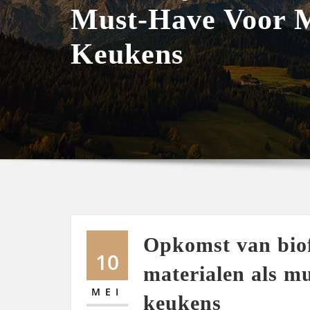
Must-Have Voor 
Keukens
Opkomst van biof
10
materialen als m
MEI
keukens