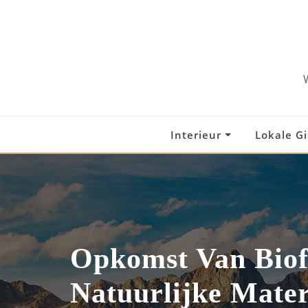
Skip
to
content
Interieur
Lokale G
Opkomst Van Biofi
Natuurlijke Mater