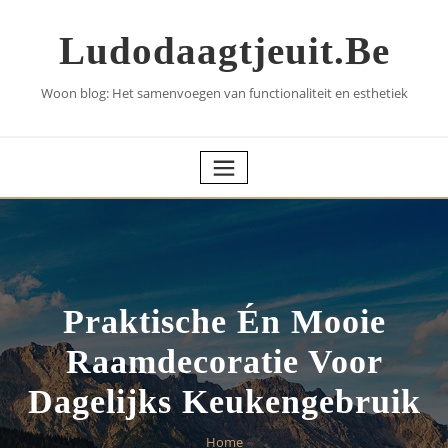
Skip
to
Ludodaagtjeuit.be
content
Woon blog: Het samenvoegen van functionaliteit en esthetiek
Praktische Én Mooie
Raamdecoratie Voor
Dagelijks Keukengebruik
Home