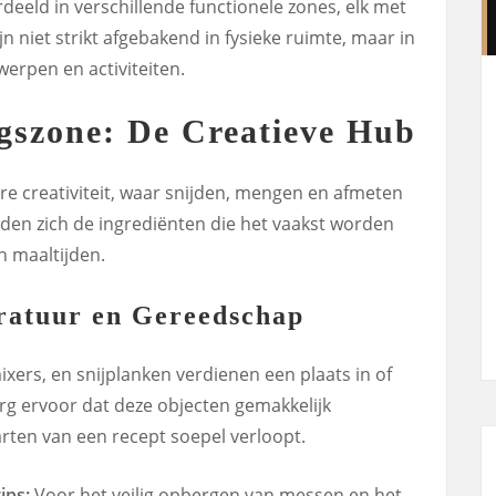
eld in verschillende functionele zones, elk met
jn niet strikt afgebakend in fysieke ruimte, maar in
erpen en activiteiten.
gszone: De Creatieve Hub
ire creativiteit, waar snijden, mengen en afmeten
nden zich de ingrediënten die het vaakst worden
n maaltijden.
ratuur en Gereedschap
xers, en snijplanken verdienen een plaats in of
rg ervoor dat deze objecten gemakkelijk
tarten van een recept soepel verloopt.
ips:
Voor het veilig opbergen van messen en het