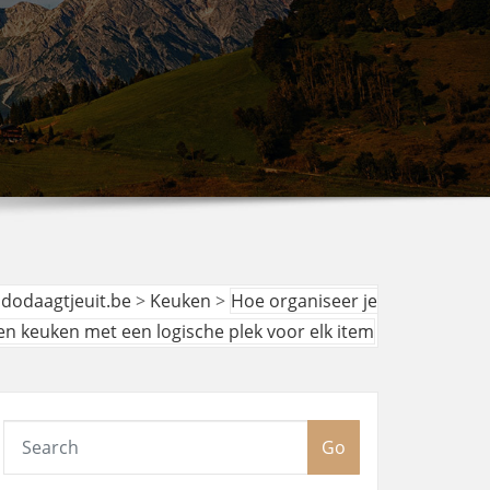
udodaagtjeuit.be
>
Keuken
>
Hoe organiseer je
en keuken met een logische plek voor elk item
Go