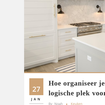
Hoe organiseer j
27
logische plek voo
JAN
By
Noah
Keuken