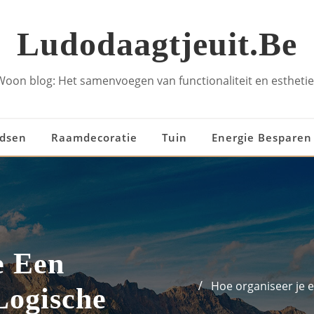
Ludodaagtjeuit.be
Woon blog: Het samenvoegen van functionaliteit en esthetie
idsen
Raamdecoratie
Tuin
Energie Besparen
e Een
Hoe organiseer je e
Logische