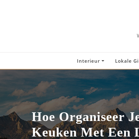
Skip
to
content
Interieur
Lokale G
Hoe Organiseer J
Keuken Met Een 