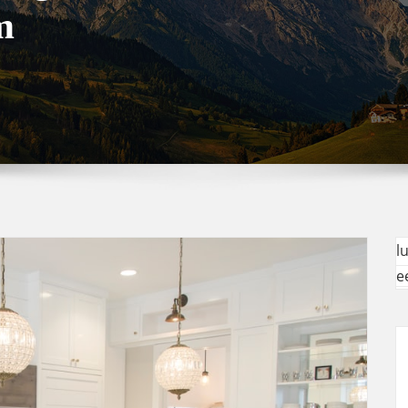
m
l
e