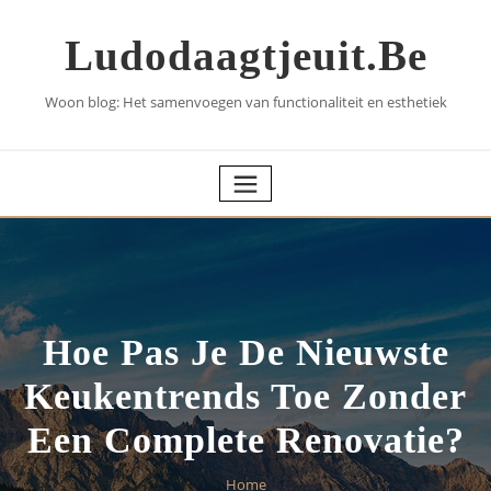
Skip
to
Ludodaagtjeuit.be
content
Woon blog: Het samenvoegen van functionaliteit en esthetiek
Hoe Pas Je De Nieuwste
Keukentrends Toe Zonder
Een Complete Renovatie?
Home