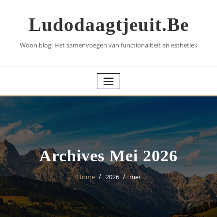
Skip
to
Ludodaagtjeuit.be
content
Woon blog: Het samenvoegen van functionaliteit en esthetiek
Archives Mei 2026
Home
2026
mei