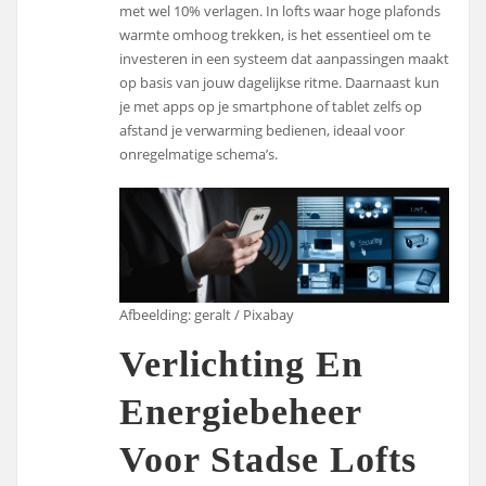
met wel 10% verlagen. In lofts waar hoge plafonds
warmte omhoog trekken, is het essentieel om te
investeren in een systeem dat aanpassingen maakt
op basis van jouw dagelijkse ritme. Daarnaast kun
je met apps op je smartphone of tablet zelfs op
afstand je verwarming bedienen, ideaal voor
onregelmatige schema’s.
Afbeelding: geralt / Pixabay
Verlichting En
Energiebeheer
Voor Stadse Lofts