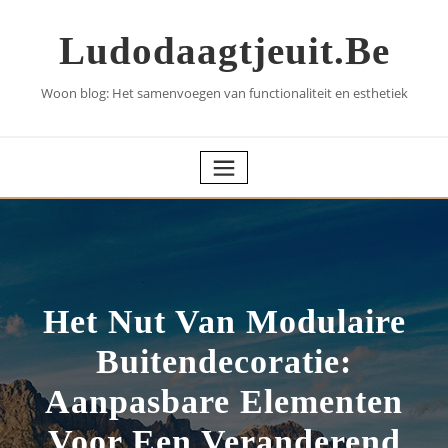
Skip
to
Ludodaagtjeuit.be
content
Woon blog: Het samenvoegen van functionaliteit en esthetiek
Het Nut Van Modulaire
Buitendecoratie:
Aanpasbare Elementen
Voor Een Veranderend