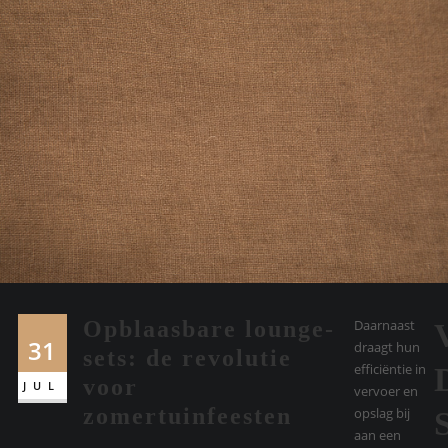
Opblaasbare lounge-
Daarnaast
31
draagt hun
sets: de revolutie
efficiëntie in
voor
JUL
vervoer en
zomertuinfeesten
opslag bij
aan een