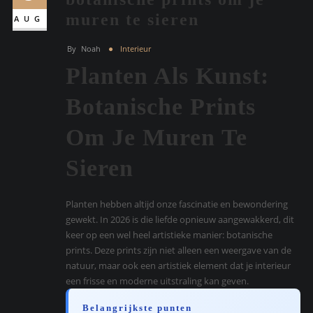
muren te sieren
AUG
By
Noah
Interieur
Planten Als Kunst:
Botanische Prints
Om Je Muren Te
Sieren
Planten hebben altijd onze fascinatie en bewondering
gewekt. In 2026 is die liefde opnieuw aangewakkerd, dit
keer op een wel heel artistieke manier: botanische
prints. Deze prints zijn niet alleen een weergave van de
natuur, maar ook een artistiek element dat je interieur
een frisse en moderne uitstraling kan geven.
Belangrijkste punten