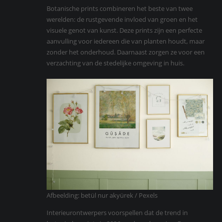
Botanische prints combineren het beste van twee
werelden: de rustgevende invloed van groen en het
visuele genot van kunst. Deze prints zijn een perfecte
aanvulling voor iedereen die van planten houdt, maar
zonder het onderhoud. Daarnaast zorgen ze voor een
verzachting van de stedelijke omgeving in huis.
Afbeelding: betül nur akyürek / Pexels
Interieurontwerpers voorspellen dat de trend in