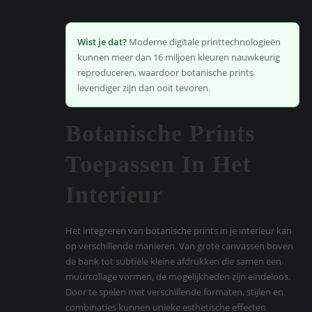
Wist je dat?
Moderne digitale printtechnologieën
kunnen meer dan 16 miljoen kleuren nauwkeurig
reproduceren, waardoor botanische prints
levendiger zijn dan ooit tevoren.
Botanische Prints
Toepassen In Het
Interieur
Het integreren van botanische prints in je interieur kan
op verschillende manieren. Van grote canvassen boven
de bank tot subtiele kleine afdrukken die samen een
muurcollage vormen, de mogelijkheden zijn eindeloos.
Door te spelen met verschillende formaten, stijlen en
combinaties kunnen unieke esthetische effecten