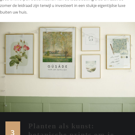
zomer de leidraad zijn terwijl u investeert in een stukje eigentijdse luxe
buiten uw huis.
Planten als kunst:
3
botanische prints om je