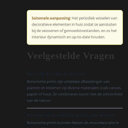
Saisonale aanpassing
: Het periodiek wisselen van
decoratieve elementen in huis zodat ze aansluiten
bij de seizoenen of gemoedstoestanden, en zo het
interieur dynamisch en up-to-date houden.
Veelgestelde Vragen
Wat zijn botanische prints?
Botanische prints zijn artistieke afbeeldingen van
planten en bloemen op diverse materialen zoals canvas,
papier of hout. Ze combineren kunst met de schoonheid
van de natuur.
Hoe kan ik botanische prints gebruiken?
Botanische prints kunnen dienen als muurdecoratie in