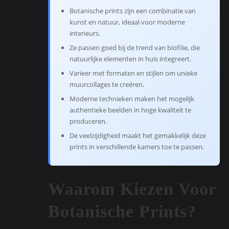
Botanische prints zijn een combinatie van
kunst en natuur, ideaal voor moderne
interieurs.
Ze passen goed bij de trend van biofilie, die
natuurlijke elementen in huis integreert.
Varieer met formaten en stijlen om unieke
muurcollages te creëren.
Moderne technieken maken het mogelijk
authentieke beelden in hoge kwaliteit te
produceren.
De veelzijdigheid maakt het gemakkelijk deze
prints in verschillende kamers toe te passen.
Waarom Kiezen Voor
Botanische Prints?