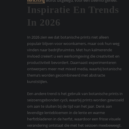
verlichting
wordt uitgelegd, voor een sfeervol geheel.
Inspiratie En Trends
In 2026
In 2026 zien we dat botanische prints niet alleen
populair blijven voor woonkamers, maar ook hun weg
vinden naar bedrijfsruimtes. Met hun kalmerende
invloed creëert u een werkomgeving die creativiteit en
productiviteit bevordert. Daarnaast experimenteren
ontwerpers meer met mixed media, waarbij botanische
thema’s worden gecombineerd met abstracte
kunststijlen.
Een andere trend is het gebruik van botanische prints in
seizoensgebonden cycli, waarbij prints worden gewisseld
om aan te sluiten bij de tijd van het jaar. Denk aan
levendige lentebloemen in de lente en warme
herfstbladeren in de herfst, waardoor een frisse visuele
verandering ontstaat die met het seizoen meebeweegt.