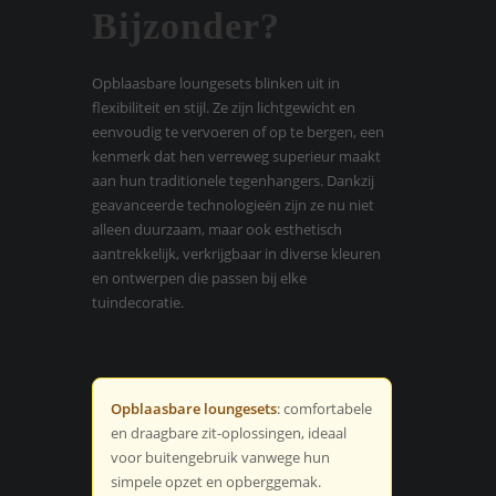
Bijzonder?
Opblaasbare loungesets blinken uit in
flexibiliteit en stijl. Ze zijn lichtgewicht en
eenvoudig te vervoeren of op te bergen, een
kenmerk dat hen verreweg superieur maakt
aan hun traditionele tegenhangers. Dankzij
geavanceerde technologieën zijn ze nu niet
alleen duurzaam, maar ook esthetisch
aantrekkelijk, verkrijgbaar in diverse kleuren
en ontwerpen die passen bij elke
tuindecoratie.
Opblaasbare loungesets
: comfortabele
en draagbare zit-oplossingen, ideaal
voor buitengebruik vanwege hun
simpele opzet en opberggemak.