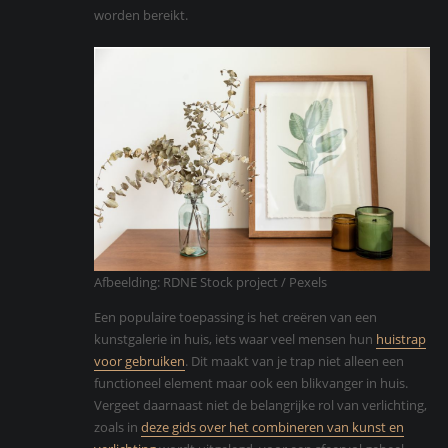
worden bereikt.
Afbeelding: RDNE Stock project / Pexels
Een populaire toepassing is het creëren van een
kunstgalerie in huis, iets waar veel mensen hun
huistrap
voor gebruiken
. Dit maakt van je trap niet alleen een
functioneel element maar ook een blikvanger in huis.
Vergeet daarnaast niet de belangrijke rol van verlichting,
zoals in
deze gids over het combineren van kunst en