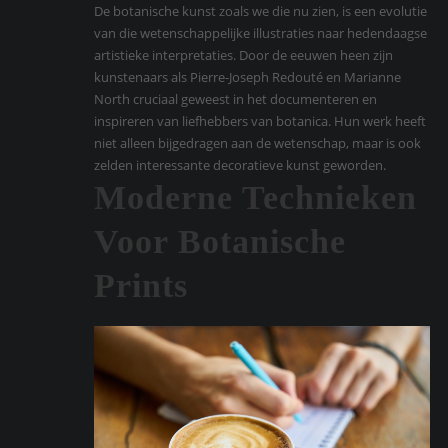
De botanische kunst zoals we die nu zien, is een evolutie
van die wetenschappelijke illustraties naar hedendaagse
artistieke interpretaties. Door de eeuwen heen zijn
kunstenaars als Pierre-Joseph Redouté en Marianne
North cruciaal geweest in het documenteren en
inspireren van liefhebbers van botanica. Hun werk heeft
niet alleen bijgedragen aan de wetenschap, maar is ook
zelden interessante decoratieve kunst geworden.
Moderne Technieken
Voor Botanische
Prints