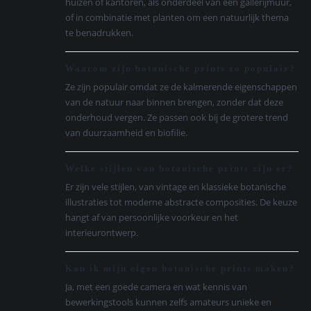
huizen of kantoren, als onderdeel van een gallerijmuur,
of in combinatie met planten om een natuurlijk thema
te benadrukken.
Waarom zijn botanische prints zo populair?
Ze zijn populair omdat ze de kalmerende eigenschappen
van de natuur naar binnen brengen, zonder dat deze
onderhoud vergen. Ze passen ook bij de grotere trend
van duurzaamheid en biofilie.
Welke stijlen van botanische prints zijn er?
Er zijn vele stijlen, van vintage en klassieke botanische
illustraties tot moderne abstracte composities. De keuze
hangt af van persoonlijke voorkeur en het
interieurontwerp.
Kan ik mijn eigen botanische prints maken?
Ja, met een goede camera en wat kennis van
bewerkingstools kunnen zelfs amateurs unieke en