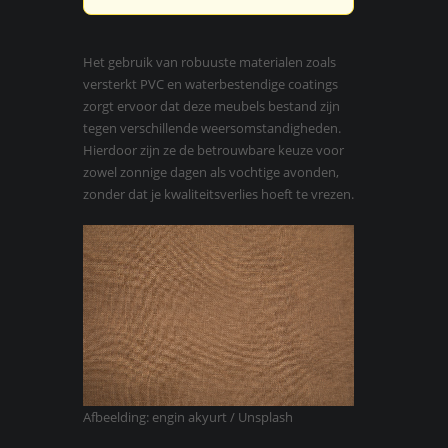
Het gebruik van robuuste materialen zoals
versterkt PVC en waterbestendige coatings
zorgt ervoor dat deze meubels bestand zijn
tegen verschillende weersomstandigheden.
Hierdoor zijn ze de betrouwbare keuze voor
zowel zonnige dagen als vochtige avonden,
zonder dat je kwaliteitsverlies hoeft te vrezen.
Afbeelding: engin akyurt / Unsplash