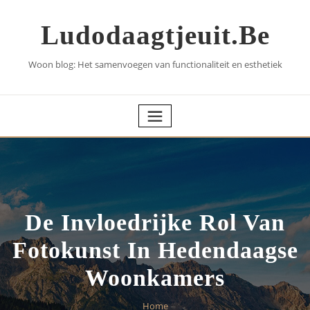
Skip
to
Ludodaagtjeuit.be
content
Woon blog: Het samenvoegen van functionaliteit en esthetiek
De Invloedrijke Rol Van
Fotokunst In Hedendaagse
Woonkamers
Home