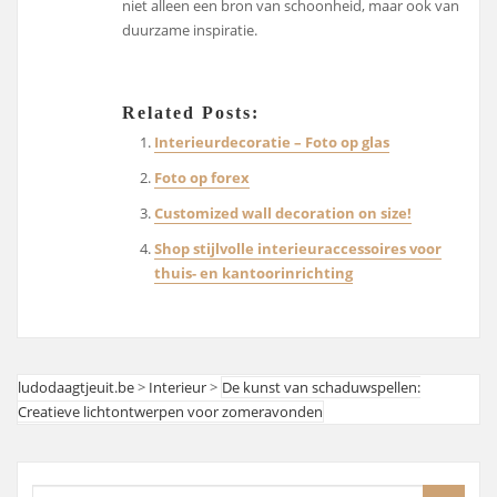
niet alleen een bron van schoonheid, maar ook van
duurzame inspiratie.
Related Posts:
Interieurdecoratie – Foto op glas
Foto op forex
Customized wall decoration on size!
Shop stijlvolle interieuraccessoires voor
thuis- en kantoorinrichting
ludodaagtjeuit.be
>
Interieur
>
De kunst van schaduwspellen:
Creatieve lichtontwerpen voor zomeravonden