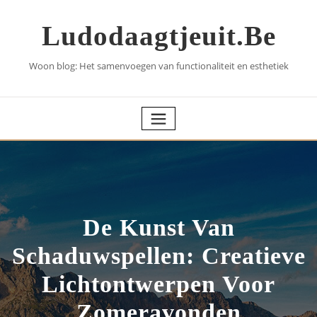
Skip
to
Ludodaagtjeuit.be
content
Woon blog: Het samenvoegen van functionaliteit en esthetiek
De Kunst Van
Schaduwspellen: Creatieve
Lichtontwerpen Voor
Zomeravonden