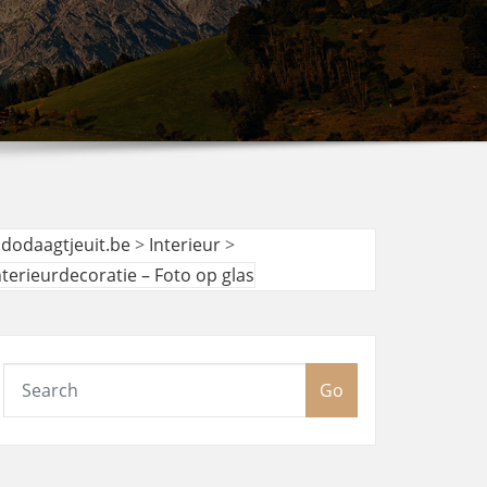
udodaagtjeuit.be
>
Interieur
>
nterieurdecoratie – Foto op glas
Go