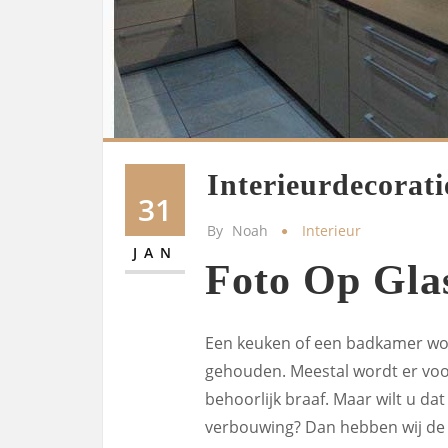
Interieurdecorati
31
By
Noah
Interieur
JAN
Foto Op Gla
Een keuken of een badkamer wor
gehouden. Meestal wordt er voor
behoorlijk braaf. Maar wilt u d
verbouwing? Dan hebben wij de o