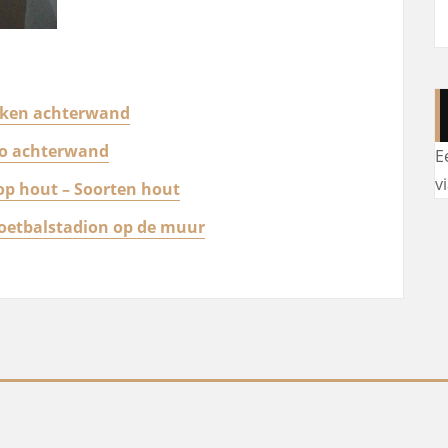
euken achterwand
to achterwand
E
v
 op hout – Soorten hout
voetbalstadion op de muur