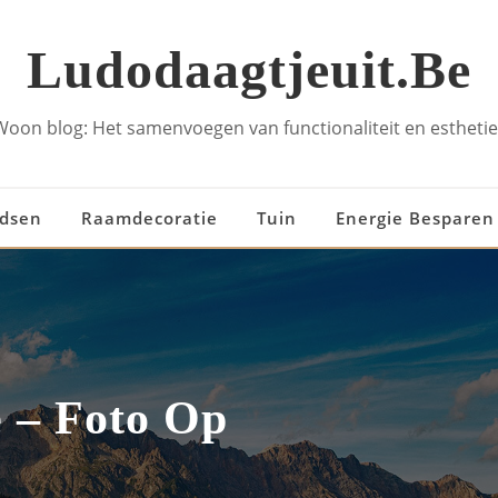
Ludodaagtjeuit.be
Woon blog: Het samenvoegen van functionaliteit en esthetie
idsen
Raamdecoratie
Tuin
Energie Besparen
e – Foto Op