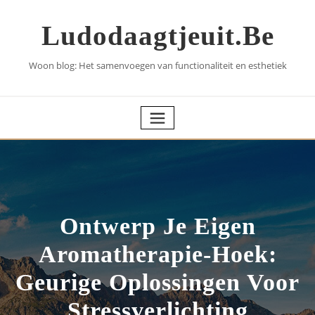
Skip
to
Ludodaagtjeuit.be
content
Woon blog: Het samenvoegen van functionaliteit en esthetiek
Ontwerp Je Eigen
Aromatherapie-Hoek:
Geurige Oplossingen Voor
Stressverlichting