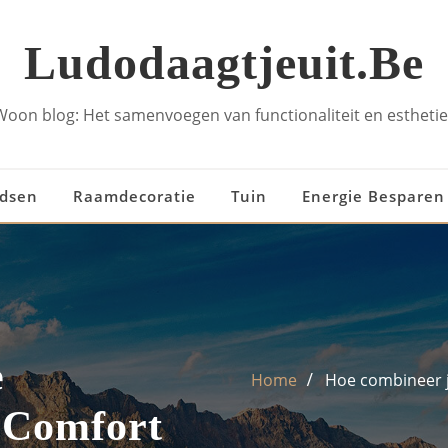
Ludodaagtjeuit.be
Woon blog: Het samenvoegen van functionaliteit en esthetie
idsen
Raamdecoratie
Tuin
Energie Besparen
e
Home
Hoe combineer 
 Comfort