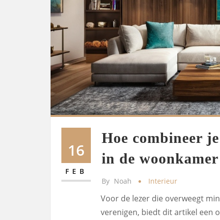
Hoe combineer je
16
in de woonkamer
FEB
By
Noah
Interieur
Voor de lezer die overweegt mi
verenigen, biedt dit artikel ee