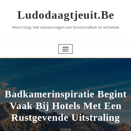
Skip
to
Ludodaagtjeuit.be
content
Woon blog: Het samenvoegen van functionaliteit en esthetiek
Badkamerinspiratie Begint
Vaak Bij Hotels Met Een
Rustgevende Uitstraling
Home