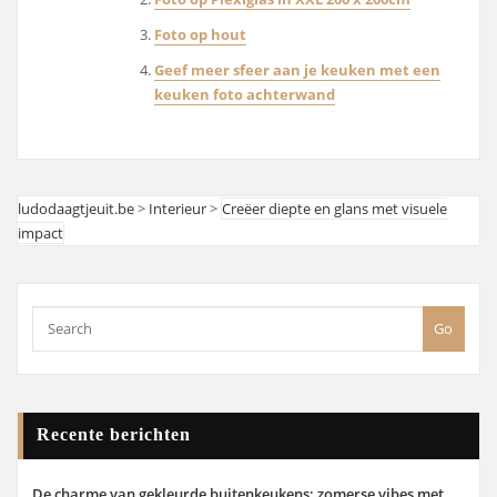
Foto op hout
Geef meer sfeer aan je keuken met een
keuken foto achterwand
ludodaagtjeuit.be
>
Interieur
>
Creëer diepte en glans met visuele
impact
Go
Recente berichten
De charme van gekleurde buitenkeukens: zomerse vibes met