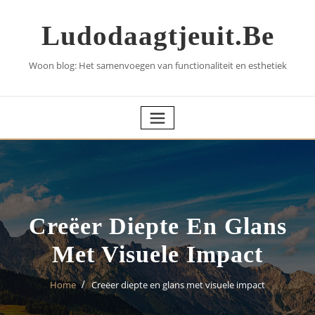
Skip
to
Ludodaagtjeuit.be
content
Woon blog: Het samenvoegen van functionaliteit en esthetiek
Creëer Diepte En Glans
Met Visuele Impact
Home
Creëer diepte en glans met visuele impact