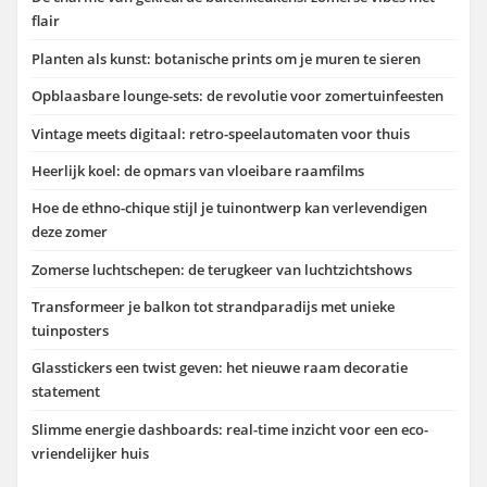
flair
Planten als kunst: botanische prints om je muren te sieren
Opblaasbare lounge-sets: de revolutie voor zomertuinfeesten
Vintage meets digitaal: retro-speelautomaten voor thuis
Heerlijk koel: de opmars van vloeibare raamfilms
Hoe de ethno-chique stijl je tuinontwerp kan verlevendigen
deze zomer
Zomerse luchtschepen: de terugkeer van luchtzichtshows
Transformeer je balkon tot strandparadijs met unieke
tuinposters
Glasstickers een twist geven: het nieuwe raam decoratie
statement
Slimme energie dashboards: real-time inzicht voor een eco-
vriendelijker huis