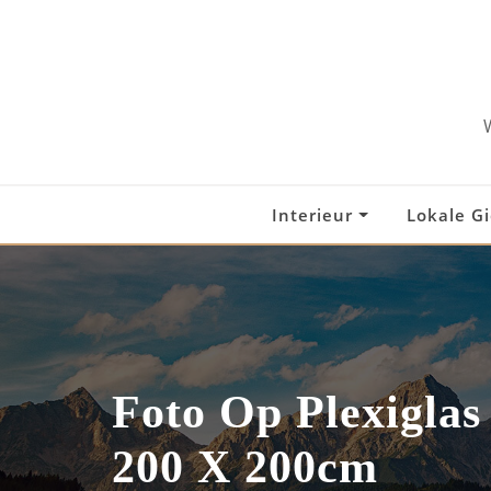
Skip
to
content
Interieur
Lokale G
Foto Op Plexigla
200 X 200cm