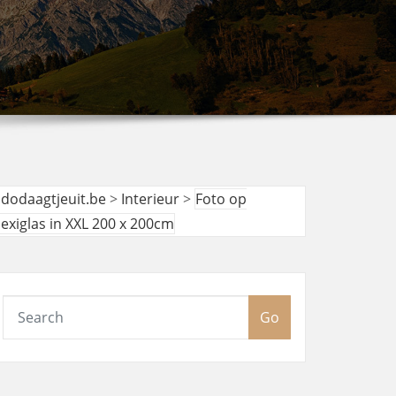
udodaagtjeuit.be
>
Interieur
>
Foto op
lexiglas in XXL 200 x 200cm
Go