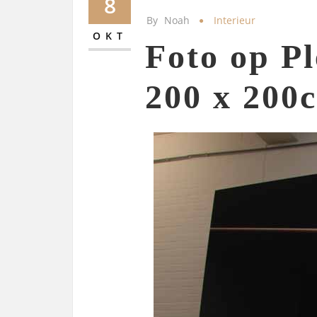
8
By
Noah
Interieur
OKT
Foto op Pl
200 x 200