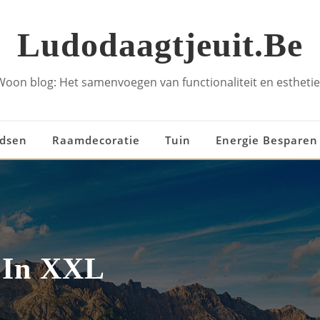
Ludodaagtjeuit.be
Woon blog: Het samenvoegen van functionaliteit en esthetie
idsen
Raamdecoratie
Tuin
Energie Besparen
s In XXL