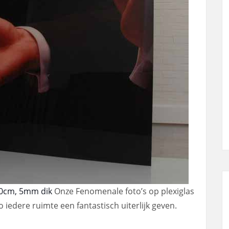
00cm, 5mm dik
Onze Fenomenale foto’s op plexiglas
 iedere ruimte een fantastisch uiterlijk geven.