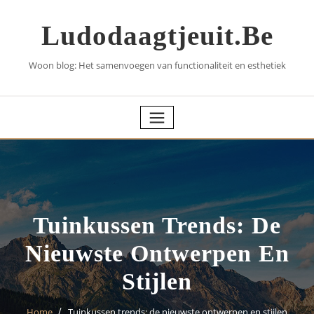
Skip
to
Ludodaagtjeuit.be
content
Woon blog: Het samenvoegen van functionaliteit en esthetiek
Tuinkussen Trends: De
Nieuwste Ontwerpen En
Stijlen
Home
Tuinkussen trends: de nieuwste ontwerpen en stijlen