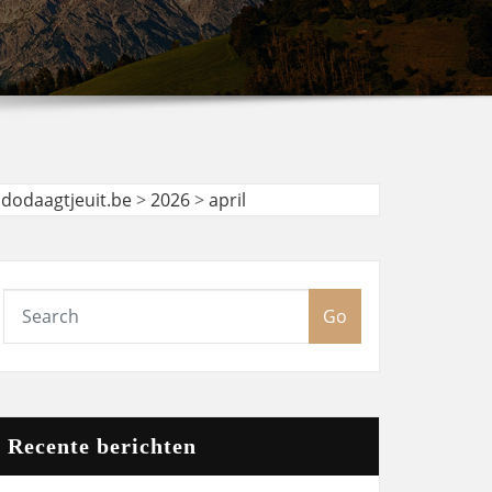
udodaagtjeuit.be
>
2026
>
april
Go
Recente berichten