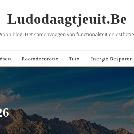
Ludodaagtjeuit.be
Woon blog: Het samenvoegen van functionaliteit en esthetie
idsen
Raamdecoratie
Tuin
Energie Besparen
26