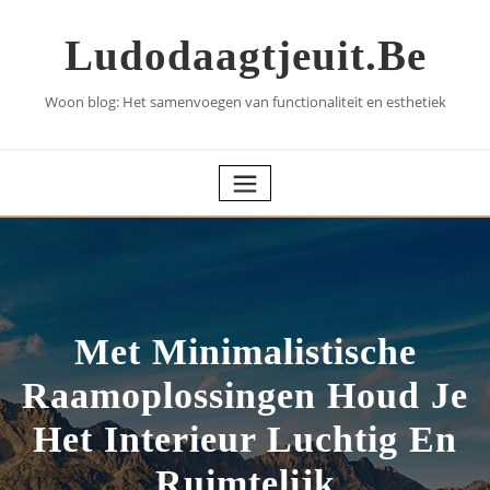
Skip
to
Ludodaagtjeuit.be
content
Woon blog: Het samenvoegen van functionaliteit en esthetiek
Met Minimalistische
Raamoplossingen Houd Je
Het Interieur Luchtig En
Ruimtelijk