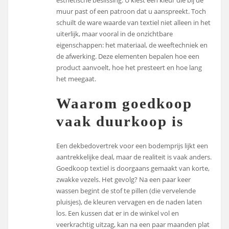
esthetische beslissing. U kiest een kleur die bij de
muur past of een patroon dat u aanspreekt. Toch
schuilt de ware waarde van textiel niet alleen in het
uiterlijk, maar vooral in de onzichtbare
eigenschappen: het materiaal, de weeftechniek en
de afwerking. Deze elementen bepalen hoe een
product aanvoelt, hoe het presteert en hoe lang
het meegaat.
Waarom goedkoop
vaak duurkoop is
Een dekbedovertrek voor een bodemprijs lijkt een
aantrekkelijke deal, maar de realiteit is vaak anders.
Goedkoop textiel is doorgaans gemaakt van korte,
zwakke vezels. Het gevolg? Na een paar keer
wassen begint de stof te pillen (die vervelende
pluisjes), de kleuren vervagen en de naden laten
los. Een kussen dat er in de winkel vol en
veerkrachtig uitzag, kan na een paar maanden plat