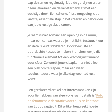
Lap de ramen regelmatig, klop de gordijnen uit en
neem jaloezieën en de vensterbank af met een
vochtige doek. Een schone, frisse omgeving is de
laatste, essentiële stap in het creëren en behouden
van jouw rustige slaapkamer.
Je raam is niet zomaar een opening in de muur,
maar een canvas waarop je met licht, textuur, kleur
en details kunt schilderen. Door bewuste en
doordachte keuzes te maken, transformeer je dit
functionele element tot een krachtig instrument
voor sfeer. Zo wordt jouw slaapkamer niet alleen
een plek om te slapen, maar een waar
toevluchtsoord waar je elke dag weer tot rust
komt.
Een gerelateerd artikel dat interessant kan zijn
voor liefhebbers van sfeervolle raamdetails is “
Foto
op fenomenale decoratie voor thuis en kantoor
”
van Ludodaagtjeuit. Dit artikel bespreekt hoe je
met gepersonaliseerde foto’s een unieke en