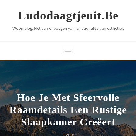
Skip
to
Ludodaagtjeuit.be
content
Woon blog: Het samenvoegen van functionaliteit en esthetiek
Hoe Je Met Sfeervolle
Raamdetails Een Rustige
Slaapkamer Creëert
Home