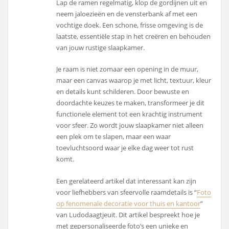
Lap de ramen regelmatig, klop de gordijnen uit en
neem jaloezieën en de vensterbank af met een
vochtige doek. Een schone, frisse omgeving is de
laatste, essentiële stap in het creëren en behouden
van jouw rustige slaapkamer.
Je raam is niet zomaar een opening in de muur,
maar een canvas waarop je met licht, textuur, kleur
en details kunt schilderen. Door bewuste en
doordachte keuzes te maken, transformeer je dit
functionele element tot een krachtig instrument
voor sfeer. Zo wordt jouw slaapkamer niet alleen
een plek om te slapen, maar een waar
toevluchtsoord waar je elke dag weer tot rust
komt.
Een gerelateerd artikel dat interessant kan zijn
voor liefhebbers van sfeervolle raamdetails is “
Foto
op fenomenale decoratie voor thuis en kantoor
”
van Ludodaagtjeuit. Dit artikel bespreekt hoe je
met gepersonaliseerde foto’s een unieke en