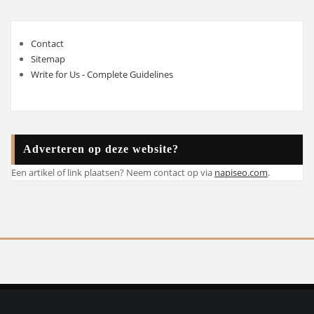
Contact
Sitemap
Write for Us - Complete Guidelines
Adverteren op deze website?
Een artikel of link plaatsen? Neem contact op via
napiseo.com
.
Copyright © 2025 | Powered by
WordPress
|
Atlanta Blog theme by
ThemeArile