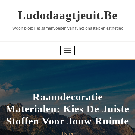
Skip
to
Ludodaagtjeuit.be
content
Woon blog: Het samenvoegen van functionaliteit en esthetiek
Raamdecoratie
Materialen: Kies De Juiste
Stoffen Voor Jouw Ruimte
Home