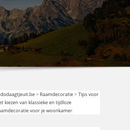
udodaagtjeuit.be
>
Raamdecoratie
>
Tips voor
et kiezen van klassieke en tijdloze
aamdecoratie voor je woonkamer