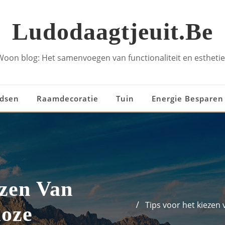
Ludodaagtjeuit.be
Woon blog: Het samenvoegen van functionaliteit en esthetie
idsen
Raamdecoratie
Tuin
Energie Besparen
ezen Van
Tips voor het kiezen 
loze