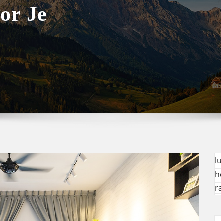
or Je
l
h
r