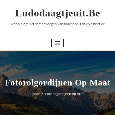
Skip
to
Ludodaagtjeuit.be
content
Woon blog: Het samenvoegen van functionaliteit en esthetiek
Fotorolgordijnen Op Maat
Home
Fotorolgordijnen op maat