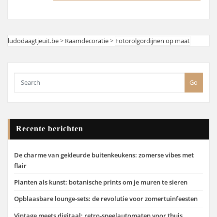
ludodaagtjeuit.be
>
Raamdecoratie
>
Fotorolgordijnen op maat
Go
Recente berichten
De charme van gekleurde buitenkeukens: zomerse vibes met
flair
Planten als kunst: botanische prints om je muren te sieren
Opblaasbare lounge-sets: de revolutie voor zomertuinfeesten
Vintage meets digitaal: retro-speelautomaten voor thuis