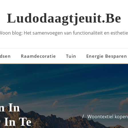
Ludodaagtjeuit.be
Woon blog: Het samenvoegen van functionaliteit en esthetie
idsen
Raamdecoratie
Tuin
Energie Besparen
n In
Woontextiel kopen 
 In Te