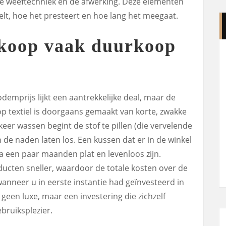
de weeftechniek en de afwerking. Deze elementen
lt, hoe het presteert en hoe lang het meegaat.
koop vaak duurkoop
emprijs lijkt een aantrekkelijke deal, maar de
op textiel is doorgaans gemaakt van korte, zwakke
keer wassen begint de stof te pillen (die vervelende
n de naden laten los. Een kussen dat er in de winkel
na een paar maanden plat en levenloos zijn.
ducten sneller, waardoor de totale kosten over de
wanneer u in eerste instantie had geïnvesteerd in
s geen luxe, maar een investering die zichzelf
bruiksplezier.