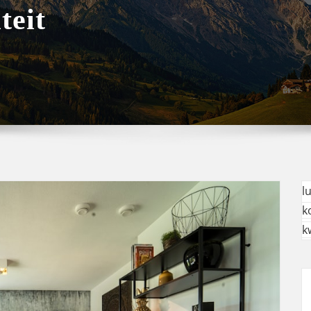
teit
l
k
k