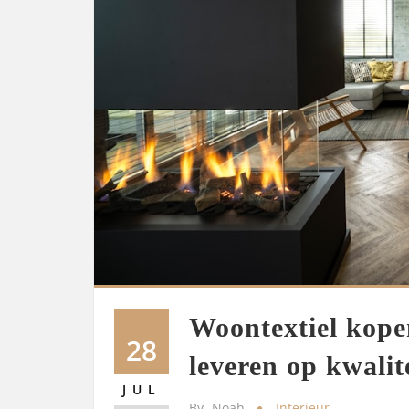
Woontextiel kope
28
leveren op kwalit
JUL
By
Noah
Interieur