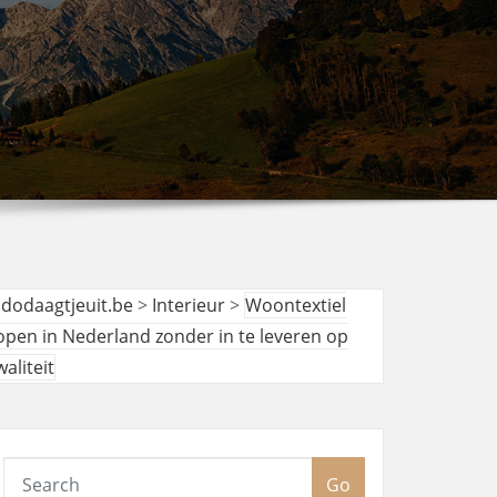
udodaagtjeuit.be
>
Interieur
>
Woontextiel
open in Nederland zonder in te leveren op
waliteit
Go