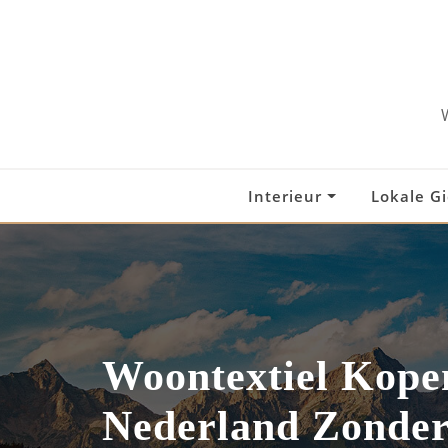
Skip
to
content
Interieur
Lokale G
Woontextiel Kope
Nederland Zonder