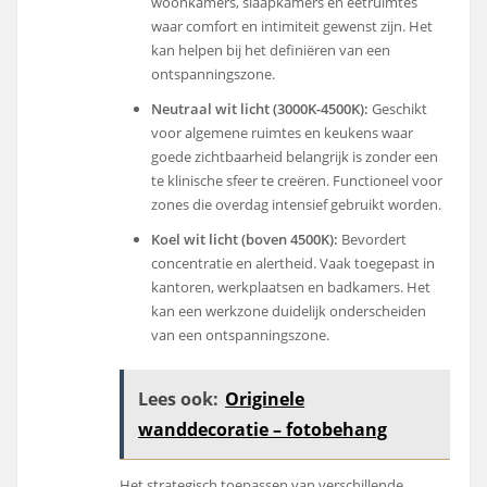
woonkamers, slaapkamers en eetruimtes
waar comfort en intimiteit gewenst zijn. Het
kan helpen bij het definiëren van een
ontspanningszone.
Neutraal wit licht (3000K-4500K):
Geschikt
voor algemene ruimtes en keukens waar
goede zichtbaarheid belangrijk is zonder een
te klinische sfeer te creëren. Functioneel voor
zones die overdag intensief gebruikt worden.
Koel wit licht (boven 4500K):
Bevordert
concentratie en alertheid. Vaak toegepast in
kantoren, werkplaatsen en badkamers. Het
kan een werkzone duidelijk onderscheiden
van een ontspanningszone.
Lees ook:
Originele
wanddecoratie – fotobehang
Het strategisch toepassen van verschillende