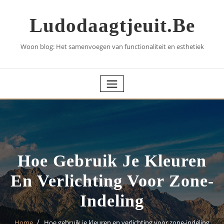
Skip
to
Ludodaagtjeuit.be
content
Woon blog: Het samenvoegen van functionaliteit en esthetiek
Hoe Gebruik Je Kleuren
En Verlichting Voor Zone-
Indeling
Home
Hoe gebruik je kleuren en verlichting voor zone-indeling