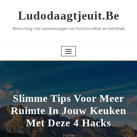
Skip
to
Ludodaagtjeuit.be
content
Woon blog: Het samenvoegen van functionaliteit en esthetiek
Slimme Tips Voor Meer
Ruimte In Jouw Keuken
Met Deze 4 Hacks
Home