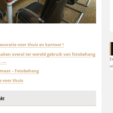
coratie voor thuis en kantoor !
aken overal ter wereld gebruik van fotobehang
E
, ….
v
 maat – Fotobehang
e voor thuis
bär