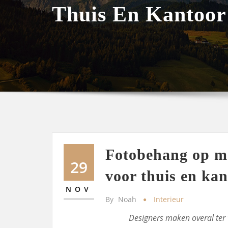
Thuis En Kantoor
Fotobehang op ma
29
voor thuis en kan
NOV
By
Noah
Interieur
Designers maken overal ter 