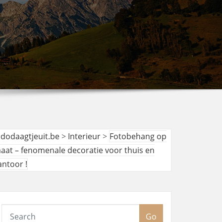
udodaagtjeuit.be
>
Interieur
>
Fotobehang op
aat – fenomenale decoratie voor thuis en
antoor !
Go