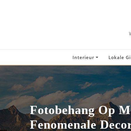
Skip
to
content
Interieur
Lokale G
Fotobehang Op M
Fenomenale Decor