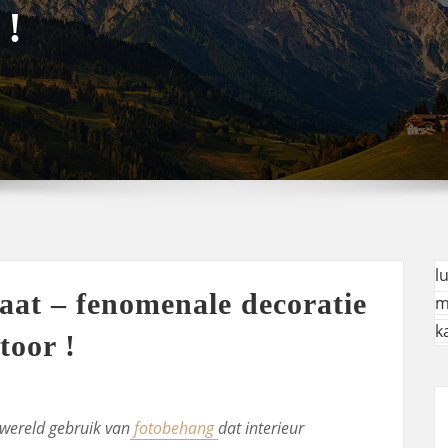
 !
l
at – fenomenale decoratie
m
k
toor !
wereld gebruik van
fotobehang
dat interieur