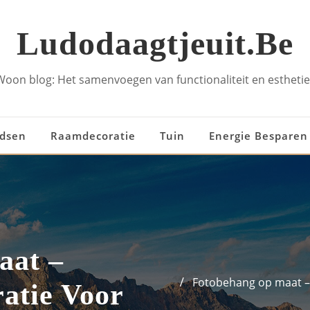
Ludodaagtjeuit.be
Woon blog: Het samenvoegen van functionaliteit en esthetie
idsen
Raamdecoratie
Tuin
Energie Besparen
aat –
Fotobehang op maat – 
atie Voor