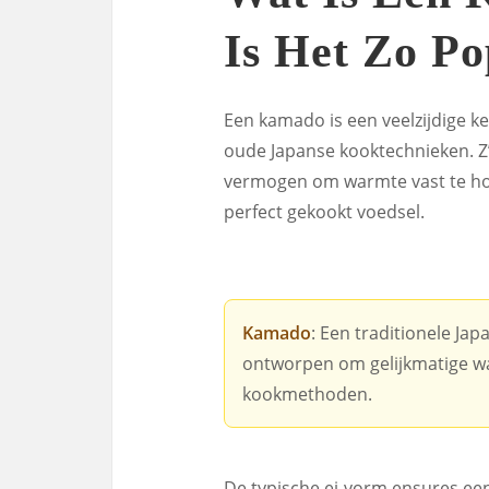
Is Het Zo Po
Een kamado is een veelzijdige k
oude Japanse kooktechnieken. Z’n
vermogen om warmte vast te houd
perfect gekookt voedsel.
Kamado
: Een traditionele J
ontworpen om gelijkmatige wa
kookmethoden.
De typische ei-vorm ensures een 