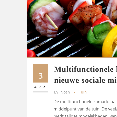
Multifunctionele
3
nieuwe sociale m
APR
By
Noah
Tuin
De multifunctionele kamado barb
middelpunt van de tuin. De vee
biedt talloze mogelijkheden, van