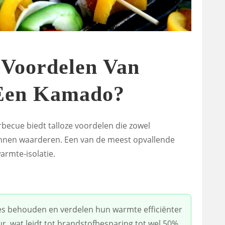
 Voordelen Van
Een Kamado?
becue biedt talloze voordelen die zowel
nnen waarderen. Een van de meest opvallende
warmte-isolatie.
 behouden en verdelen hun warmte efficiënter
, wat leidt tot brandstofbesparing tot wel 50%