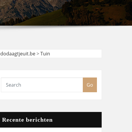
udodaagtjeuit.be
>
Tuin
Go
Recente berichten