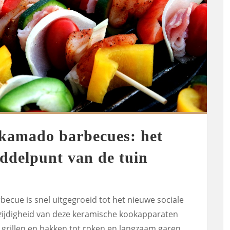
 kamado barbecues: het
iddelpunt van de tuin
ecue is snel uitgegroeid tot het nieuwe sociale
lzijdigheid van deze keramische kookapparaten
 grillen en bakken tot roken en langzaam garen.