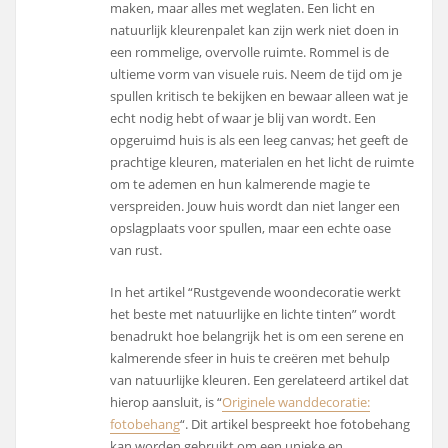
maken, maar alles met weglaten. Een licht en
natuurlijk kleurenpalet kan zijn werk niet doen in
een rommelige, overvolle ruimte. Rommel is de
ultieme vorm van visuele ruis. Neem de tijd om je
spullen kritisch te bekijken en bewaar alleen wat je
echt nodig hebt of waar je blij van wordt. Een
opgeruimd huis is als een leeg canvas; het geeft de
prachtige kleuren, materialen en het licht de ruimte
om te ademen en hun kalmerende magie te
verspreiden. Jouw huis wordt dan niet langer een
opslagplaats voor spullen, maar een echte oase
van rust.
In het artikel “Rustgevende woondecoratie werkt
het beste met natuurlijke en lichte tinten” wordt
benadrukt hoe belangrijk het is om een serene en
kalmerende sfeer in huis te creëren met behulp
van natuurlijke kleuren. Een gerelateerd artikel dat
hierop aansluit, is “
Originele wanddecoratie:
fotobehang
“. Dit artikel bespreekt hoe fotobehang
kan worden gebruikt om een unieke en