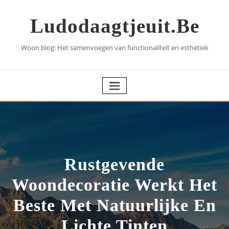
Skip
to
Ludodaagtjeuit.be
content
Woon blog: Het samenvoegen van functionaliteit en esthetiek
Rustgevende
Woondecoratie Werkt Het
Beste Met Natuurlijke En
Lichte Tinten