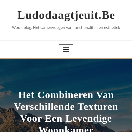
Skip
to
Ludodaagtjeuit.be
content
Woon blog: Het samenvoegen van functionaliteit en esthetiek
Het Combineren Van
Verschillende Texturen
Voor Een Levendige
Woonkamer