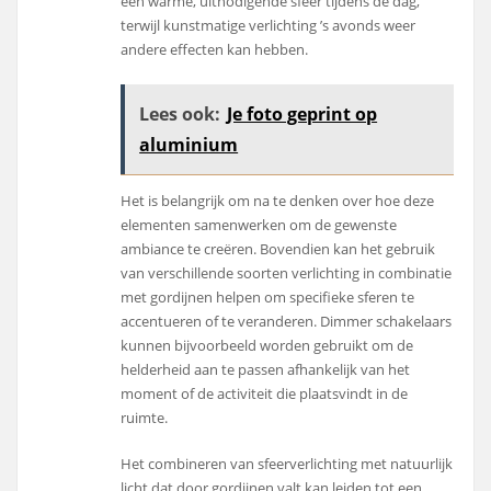
een warme, uitnodigende sfeer tijdens de dag,
terwijl kunstmatige verlichting ’s avonds weer
andere effecten kan hebben.
Lees ook:
Je foto geprint op
aluminium
Het is belangrijk om na te denken over hoe deze
elementen samenwerken om de gewenste
ambiance te creëren. Bovendien kan het gebruik
van verschillende soorten verlichting in combinatie
met gordijnen helpen om specifieke sferen te
accentueren of te veranderen. Dimmer schakelaars
kunnen bijvoorbeeld worden gebruikt om de
helderheid aan te passen afhankelijk van het
moment of de activiteit die plaatsvindt in de
ruimte.
Het combineren van sfeerverlichting met natuurlijk
licht dat door gordijnen valt kan leiden tot een