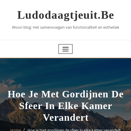
Skip
to
Ludodaagtjeuit.be
content
Woon blog: Het samenvoegen van functionaliteit en esthetiek
Hoe Je Met Gordijnen De
Sfeer In Elke Kamer
Verandert
Home
Hoe je met gordijnen de sfeer in elke kamer verandert