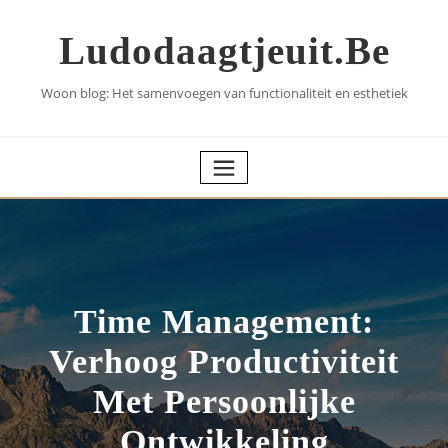
Skip
to
Ludodaagtjeuit.be
content
Woon blog: Het samenvoegen van functionaliteit en esthetiek
Time Management:
Verhoog Productiviteit
Met Persoonlijke
Ontwikkeling