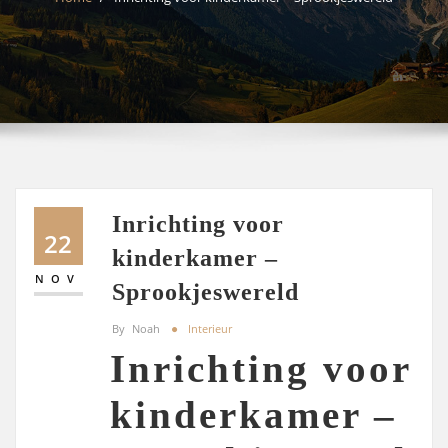
Inrichting voor
22
kinderkamer –
NOV
Sprookjeswereld
By
Noah
Interieur
Inrichting voor
kinderkamer –