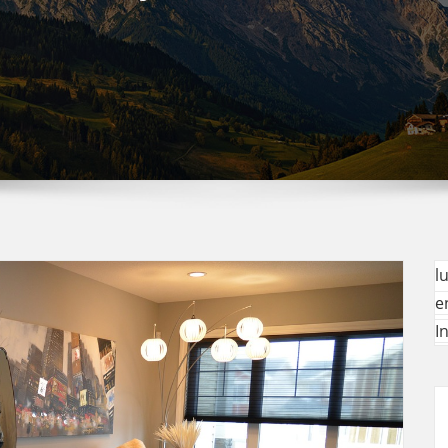
l
e
I