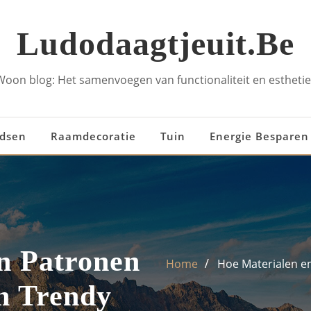
Ludodaagtjeuit.be
Woon blog: Het samenvoegen van functionaliteit en esthetie
idsen
Raamdecoratie
Tuin
Energie Besparen
n Patronen
Home
Hoe Materialen en
n Trendy