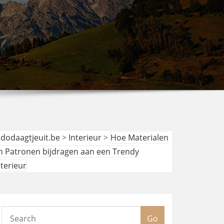
udodaagtjeuit.be
>
Interieur
>
Hoe Materialen
n Patronen bijdragen aan een Trendy
nterieur
Go