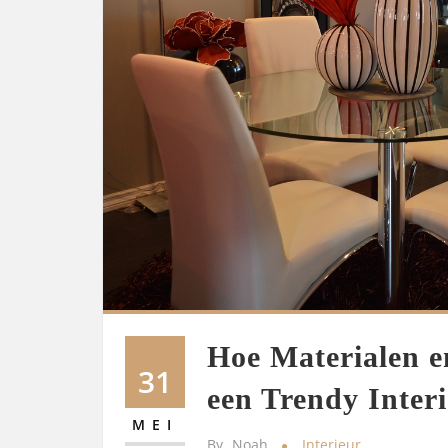
Hoe Materialen e
31
een Trendy Inter
MEI
By
Noah
Interieur