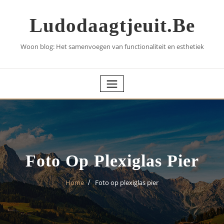
Skip
to
Ludodaagtjeuit.be
content
Woon blog: Het samenvoegen van functionaliteit en esthetiek
Foto Op Plexiglas Pier
Home
Foto op plexiglas pier