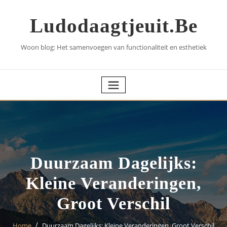
Skip
to
Ludodaagtjeuit.be
content
Woon blog: Het samenvoegen van functionaliteit en esthetiek
Duurzaam Dagelijks:
Kleine Veranderingen,
Groot Verschil
Home
Duurzaam Dagelijks: Kleine Veranderingen, Groot Verschil