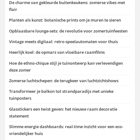
De charme van gekleurde buitenkeukens: zomerse vibes met
flair
Planten als kunst: botanische prints om je muren te sieren
Opblaasbare lounge-sets: de revolutie voor zomertuinfeesten
Vintage meets digitaal: retro-speelautomaten voor thuis
Heerlijk koel: de opmars van vloeibare raamfilms
Hoe de ethno-chique stijl je tuinontwerp kan verlevendigen
deze zomer
Zomerse luchtschepen: de terugkeer van luchtzichtshows
Transformeer je balkon tot strandparadijs met unieke
tuinposters
Glasstickers een twist geven: het nieuwe raam decoratie
statement
Slimme energie dashboards: real-time inzicht voor een eco-
vriendelijker huis