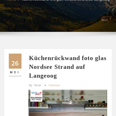
Küchenrückwand foto glas
26
Nordsee Strand auf
MEI
Langeoog
By
Noah
Interieur