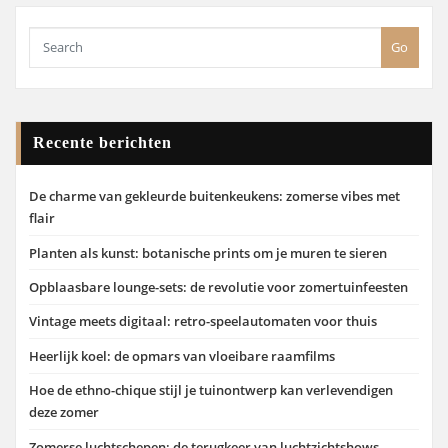
Go
Recente berichten
De charme van gekleurde buitenkeukens: zomerse vibes met
flair
Planten als kunst: botanische prints om je muren te sieren
Opblaasbare lounge-sets: de revolutie voor zomertuinfeesten
Vintage meets digitaal: retro-speelautomaten voor thuis
Heerlijk koel: de opmars van vloeibare raamfilms
Hoe de ethno-chique stijl je tuinontwerp kan verlevendigen
deze zomer
Zomerse luchtschepen: de terugkeer van luchtzichtshows