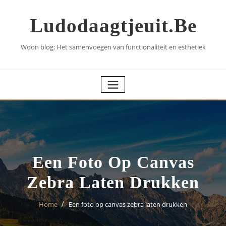
Skip
to
Ludodaagtjeuit.be
content
Woon blog: Het samenvoegen van functionaliteit en esthetiek
Een Foto Op Canvas
Zebra Laten Drukken
Home
Een foto op canvas zebra laten drukken