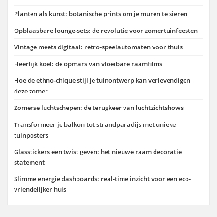
Planten als kunst: botanische prints om je muren te sieren
Opblaasbare lounge-sets: de revolutie voor zomertuinfeesten
Vintage meets digitaal: retro-speelautomaten voor thuis
Heerlijk koel: de opmars van vloeibare raamfilms
Hoe de ethno-chique stijl je tuinontwerp kan verlevendigen
deze zomer
Zomerse luchtschepen: de terugkeer van luchtzichtshows
Transformeer je balkon tot strandparadijs met unieke
tuinposters
Glasstickers een twist geven: het nieuwe raam decoratie
statement
Slimme energie dashboards: real-time inzicht voor een eco-
vriendelijker huis