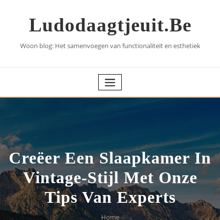
Skip
to
Ludodaagtjeuit.be
content
Woon blog: Het samenvoegen van functionaliteit en esthetiek
Creëer Een Slaapkamer In
Vintage-Stijl Met Onze
Tips Van Experts
Home