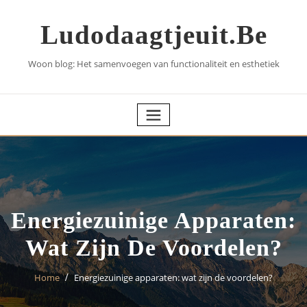
Skip
to
Ludodaagtjeuit.be
content
Woon blog: Het samenvoegen van functionaliteit en esthetiek
Energiezuinige Apparaten:
Wat Zijn De Voordelen?
Home
Energiezuinige apparaten: wat zijn de voordelen?