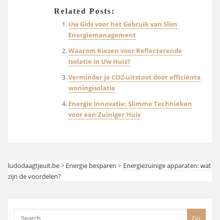
Related Posts:
Uw Gids voor het Gebruik van Slim
Energiemanagement
Waarom Kiezen voor Reflecterende
Isolatie in Uw Huis?
Verminder je CO2-uitstoot door efficiënte
woningisolatie
Energie Innovatie: Slimme Technieken
voor een Zuiniger Huis
ludodaagtjeuit.be
>
Energie besparen
>
Energiezuinige apparaten: wat
zijn de voordelen?
Go