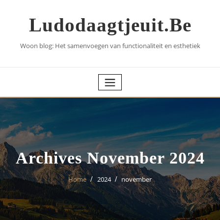
Skip
to
Ludodaagtjeuit.be
content
Woon blog: Het samenvoegen van functionaliteit en esthetiek
Archives November 2024
Home
2024
november