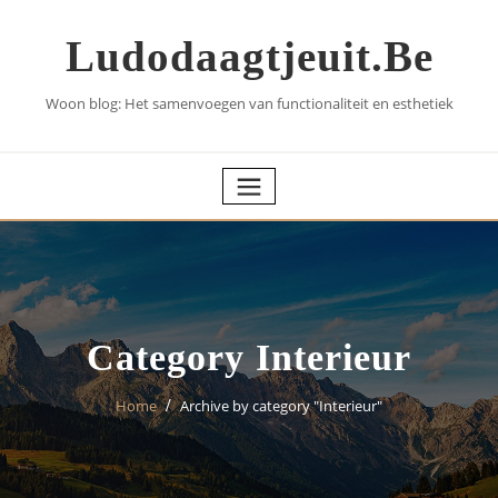
Skip
to
Ludodaagtjeuit.be
content
Woon blog: Het samenvoegen van functionaliteit en esthetiek
Category Interieur
Home
Archive by category "Interieur"